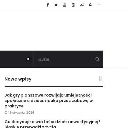
Random
Log
Sidebar
Article
In
Random
Article
Nowe wpisy
Jak gry planszowe rozwijają umiejętności
społeczne u dzieci: nauka przez zabawę w
praktyce
13 stycznia, 2026
Co decyduje o wartości działki inwestycyjnej?
Śląskie przypadki z życia