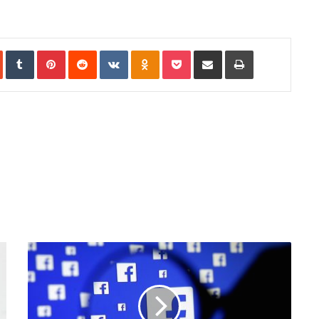
In
StumbleUpon
Tumblr
Pinterest
Reddit
VKontakte
Odnoklassniki
Pocket
Share via Email
Print