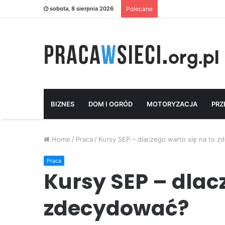
sobota, 8 sierpnia 2026
Polecane
BIZNES
DOM I OGRÓD
MOTORYZACJA
PRZ
Home
/
Praca
/
Kursy SEP – dlaczego warto się na to 
Praca
Kursy SEP – dlac
zdecydować?