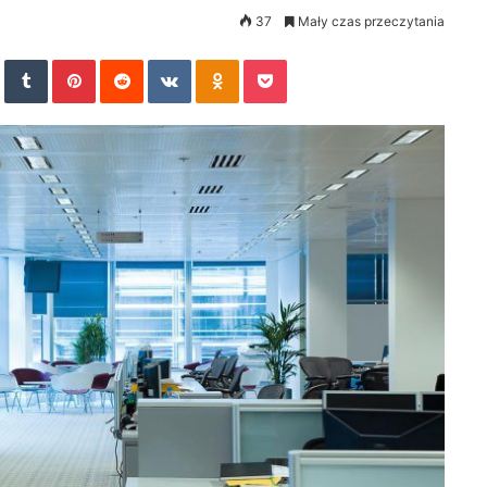
37
Mały czas przeczytania
In
StumbleUpon
Tumblr
Pinterest
Reddit
VKontakte
Odnoklassniki
Pocket