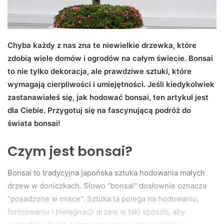
Chyba każdy z nas zna te niewielkie drzewka, które
zdobią wiele domów i ogrodów na całym świecie. Bonsai
to nie tylko dekoracja, ale prawdziwe sztuki, które
wymagają cierpliwości i umiejętności. Jeśli kiedykolwiek
zastanawiałeś się, jak hodować bonsai, ten artykuł jest
dla Ciebie. Przygotuj się na fascynującą podróż do
świata bonsai!
Czym jest bonsai?
Bonsai to tradycyjna japońska sztuka hodowania małych
drzew w doniczkach. Słowo “bonsai” dosłownie oznacza
“posadzone w misce”. Sztuka ta polega na hodowaniu,
formowaniu i pielęgnacji drzew w taki sposób, aby