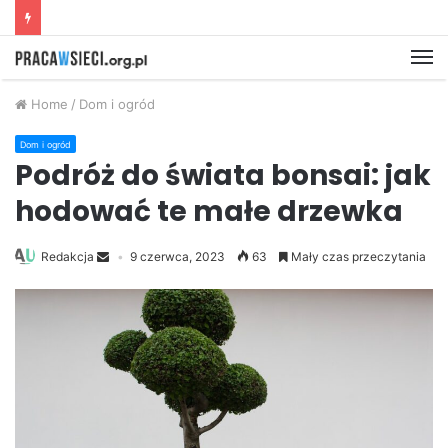
M
Home
/
Dom i ogród
Dom i ogród
Podróż do świata bonsai: jak
hodować te małe drzewka
Redakcja
9 czerwca, 2023
63
Mały czas przeczytania