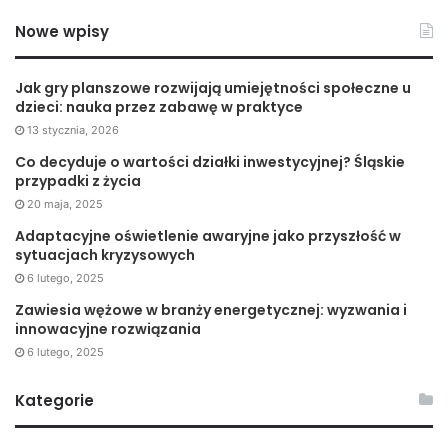
fascynującym hobby.
Nowe wpisy
Sprawdź więcej informacji na
Jak gry planszowe rozwijają umiejętności społeczne u
https://www.tropiart.pl/plants/exclusive-bonsai-iglaste-
dzieci: nauka przez zabawę w praktyce
niwaki.html
13 stycznia, 2026
Co decyduje o wartości działki inwestycyjnej? Śląskie
przypadki z życia
20 maja, 2025
Adaptacyjne oświetlenie awaryjne jako przyszłość w
sytuacjach kryzysowych
6 lutego, 2025
Zawiesia wężowe w branży energetycznej: wyzwania i
innowacyjne rozwiązania
6 lutego, 2025
Kategorie