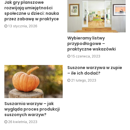
Jak gry planszowe
rozwijają umiejętności
Przycinanie jest niezbędne do kształtowania drzewa i
społeczne u dzieci: nauka
utrzymania jego miniaturowego rozmiaru. Wymaga to
przez zabawę w praktyce
jednak cierpliwości i precyzji.
13 stycznia, 2026
Wybieramy listwy
Nawożenie jest kluczowe do zapewnienia drzewu
przypodłogowe –
wszystkich niezbędnych składników odżywczych. Istnieją
praktyczne wskazówki
specjalne nawozy dla bonsai, które dostarczają
15 czerwca, 2023
odpowiedniej ilości składników odżywczych.
Suszone warzywa w zupie
– ile ich dodać?
Podsumowanie
21 lutego, 2023
Hodowanie bonsai to sztuka, która wymaga cierpliwości i
czasu. Ale satysfakcja, jaką daje pielęgnacja i
Suszarnia warzyw – jak
obserwowanie wzrostu własnego miniaturowego drzewa,
wygląda proces produkcji
jest nieporównywalna z niczym innym. Jeśli masz
suszonych warzyw?
cierpliwość i chęć nauczenia się nowych rzeczy,
26 kwietnia, 2023
hodowanie bonsai może stać się Twoim nowym,