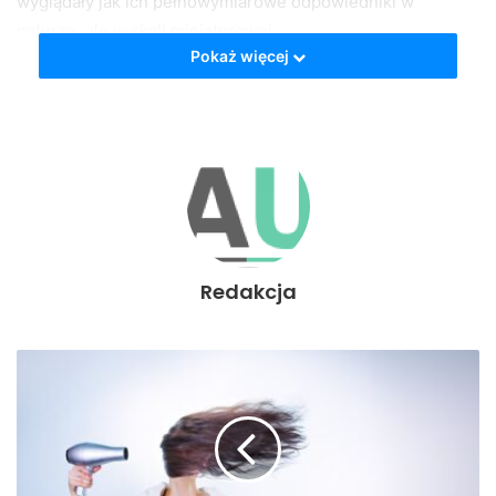
wyglądały jak ich pełnowymiarowe odpowiedniki w
naturze, ale w skali miniaturowej.
Pokaż więcej
Jakie drzewa nadają się do
hodowli bonsai?
Do hodowli bonsai nadają się różne gatunki drzew.
Najpopularniejsze to sosny, klon, bukszpan, dąb, oliwka,
cyprys, a nawet niektóre gatunki owocowe jak jabłoń czy
wiśnia. Pamiętaj jednak, że nie wszystkie drzewa nadają
Redakcja
się do hodowli bonsai. Kluczowe jest to, żeby drzewo
miało małe liście lub igły, a także zdolność do przetrwania
w niewielkiej doniczce.
Jak zacząć hodować bonsai?
Hodowanie bonsai zaczyna się od wyboru odpowiedniego
drzewa. Możesz kupić już gotowe drzewko bonsai, ale jeśli