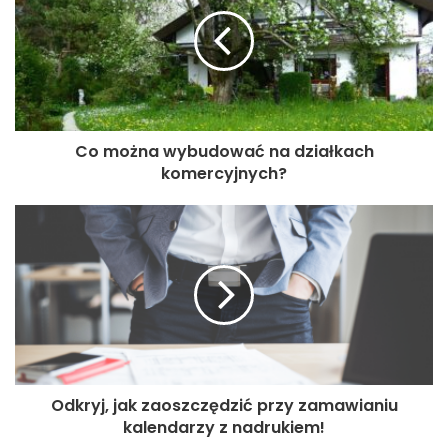
polecany dla firm o większej liczbie pojazdów i zleceniach.
3. Program C
Program C to oprogramowanie dedykowane dla firm
transportowych, które skupia się na automatyce i
Co można wybudować na działkach
komercyjnych?
efektywnym zarządzaniu procesami. Oferuje
zaawansowane funkcje takie jak automatyczne
generowanie dokumentów, elektroniczne potwierdzanie
dostaw, integrację z systemami magazynowymi i wiele
innych. Program C jest idealnym wyborem dla firm, które
pragną zwiększyć efektywność swoich operacji i
minimalizować czas i koszty.
Podsumowanie
Odkryj, jak zaoszczędzić przy zamawianiu
kalendarzy z nadrukiem!
Wybór odpowiedniego
oprogramowania dla transportu
ma