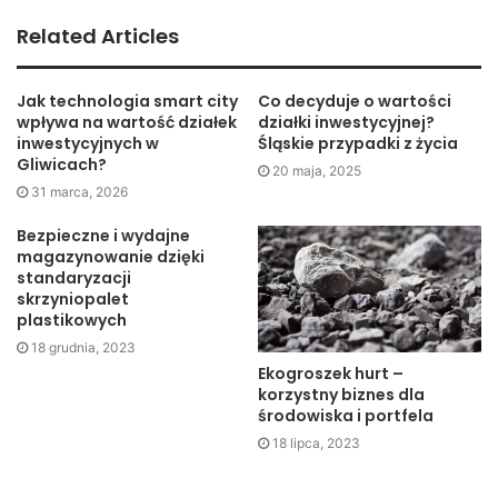
kluczowe znaczenie dla rozwoju i sukcesu firm. Programy
Related Articles
A, B i C są tylko przykładami z wielu dostępnych na rynku.
Przed podjęciem decyzji, zwróć uwagę na funkcjonalności,
elastyczność, łatwość obsługi oraz możliwość
Jak technologia smart city
Co decyduje o wartości
wpływa na wartość działek
działki inwestycyjnej?
personalizacji. Skonsultuj się z dostawcami i skorzystaj z
inwestycyjnych w
Śląskie przypadki z życia
okresów próbnych, aby sprawdzić, które oprogramowanie
Gliwicach?
20 maja, 2025
najlepiej spełnia potrzeby Twojej firmy. Wprowadzenie
31 marca, 2026
odpowiedniego oprogramowania dla transportu przyczyni
Bezpieczne i wydajne
się do optymalizacji procesów, poprawy efektywności i
magazynowanie dzięki
zwiększenia konkurencyjności Twojego przedsiębiorstwa.
standaryzacji
skrzyniopalet
plastikowych
18 grudnia, 2023
Ekogroszek hurt –
korzystny biznes dla
środowiska i portfela
18 lipca, 2023