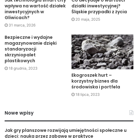
szczególnie w obsłudze klienta. To właśnie sprawne
wpływa na wartość działek
działki inwestycyjnej?
inwestycyjnych w
Śląskie przypadki z życia
odpowiadanie na pytania i umawianie wizyt jest wtedy
Gliwicach?
20 maja, 2025
najbardziej pożądane dla obu stron. Kalendarz trójdzielny
31 marca, 2026
pozwala szybko ocenić sytuację i zaproponować dogodny
Bezpieczne i wydajne
termin bez zbędnego przeszukiwania notatek.
magazynowanie dzięki
standaryzacji
Nie tylko praktyczny dodatek
skrzyniopalet
plastikowych
do pomieszczenia
18 grudnia, 2023
Ekogroszek hurt –
Estetyczny kalendarz to
korzystny biznes dla
środowiska i portfela
udany rok
18 lipca, 2023
Dobór kalendarza na dany rok jest dość istotną kwestią dla
Nowe wpisy
sporej grupy osób. W końcu ma on za zadanie służyć
użytkownikowi przez całe 12 miesięcy. Dobrze jest więc
zakupić taki, którego szata graficzna wpisuje się w dany
Jak gry planszowe rozwijają umiejętności społeczne u
dzieci: nauka przez zabawę w praktyce
gust i wywołuje pozytywne skojarzenia. Krajobrazy, postaci