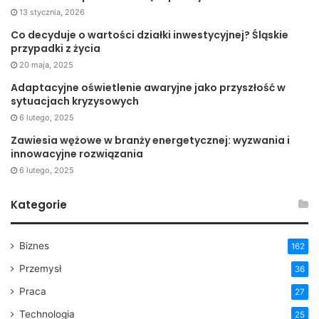
13 stycznia, 2026
czy motywy filmowe? Wybór jest spory.
Co decyduje o wartości działki inwestycyjnej? Śląskie
przypadki z życia
Spersonalizowana grafika,
20 maja, 2025
czyli coś na zamówienie dla
Adaptacyjne oświetlenie awaryjne jako przyszłość w
wymagających
sytuacjach kryzysowych
6 lutego, 2025
Zamówienie kalendarza trójdzielnego z wybraną lub
Zawiesia wężowe w branży energetycznej: wyzwania i
innowacyjne rozwiązania
zaprojektowaną przez siebie grafiką jest dobrym
6 lutego, 2025
sposobem na ożywienie wnętrza i zwrócenie uwagi na
zainteresowania domowników. Jest to również świetny
Kategorie
pomysł na podarunek dla bliskiej osoby.
Artykuł powstał we współpracy ze specjalistami z firmy
Biznes
162
Ateko
.
Przemysł
36
Praca
27
Technologia
25