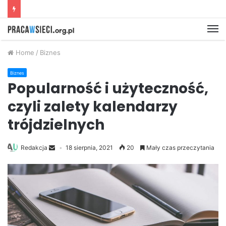
M
Home
/
Biznes
Biznes
Popularność i użyteczność,
czyli zalety kalendarzy
trójdzielnych
Redakcja
18 sierpnia, 2021
20
Mały czas przeczytania