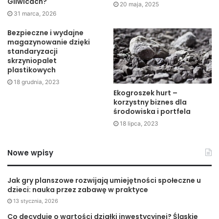
Gliwicach?
20 maja, 2025
31 marca, 2026
Bezpieczne i wydajne
magazynowanie dzięki
standaryzacji
skrzyniopalet
plastikowych
18 grudnia, 2023
Ekogroszek hurt –
korzystny biznes dla
środowiska i portfela
18 lipca, 2023
Nowe wpisy
Jak gry planszowe rozwijają umiejętności społeczne u
dzieci: nauka przez zabawę w praktyce
13 stycznia, 2026
Co decyduje o wartości działki inwestycyjnej? Śląskie