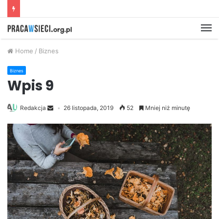
M
Home
/
Biznes
Biznes
Wpis 9
Redakcja
26 listopada, 2019
52
Mniej niż minutę