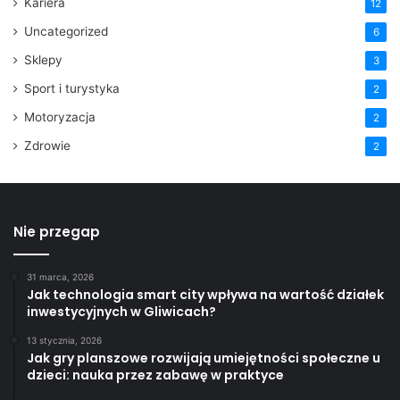
Kariera
12
Uncategorized
6
Sklepy
3
Sport i turystyka
2
Motoryzacja
2
Zdrowie
2
Nie przegap
31 marca, 2026
Jak technologia smart city wpływa na wartość działek
inwestycyjnych w Gliwicach?
13 stycznia, 2026
Jak gry planszowe rozwijają umiejętności społeczne u
dzieci: nauka przez zabawę w praktyce