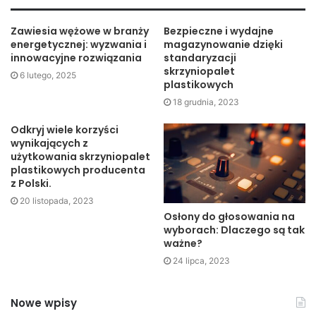
służby zdrowia są dostępne
Zawiesia wężowe w branży
Bezpieczne i wydajne
na rynku?
energetycznej: wyzwania i
magazynowanie dzięki
innowacyjne rozwiązania
standaryzacji
skrzyniopalet
6 lutego, 2025
Na rynku dostępne są różne rodzaje wykładzin dla służby
plastikowych
zdrowia, które różnią się między sobą m.in. materiałem, z
18 grudnia, 2023
którego są wykonane, grubością, kolorem, a także ceną.
Odkryj wiele korzyści
Do najpopularniejszych należą wykładziny winylowe, które
wynikających z
są odporne na wilgoć i łatwe w czyszczeniu. Coraz
użytkowania skrzyniopalet
plastikowych producenta
większym zainteresowaniem cieszą się również
z Polski.
wykładziny z korka, które są nie tylko ekologiczne, ale
20 listopada, 2023
również posiadają naturalne właściwości antybakteryjne.
Osłony do głosowania na
wyborach: Dlaczego są tak
Podsumowanie
ważne?
24 lipca, 2023
Wybór odpowiedniej podłogi do placówki medycznej to nie
lada wyzwanie. Warto jednak zainwestować w
Nowe wpisy
specjalistyczne wykładziny dla służby zdrowia, które