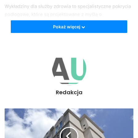
Wykładziny dla służby zdrowia to specjalistyczne pokrycia
podłogowe, które są projektowane z myślą o
specyficznych potrzebach placówek medycznych.
Pokaż więcej
Wyróżniają się one nie tylko wysoką odpornością na
ścieranie i łatwością w czyszczeniu, ale również posiadają
właściwości antybakteryjne i antypoślizgowe. Dzięki temu,
są one idealnym rozwiązaniem dla szpitali, klinik,
gabinetów lekarskich, a także innych placówek służby
zdrowia.
Dlaczego warto
Redakcja
zainwestować w wykładziny
dla służby zdrowia?
Inwestycja w wykładziny dla służby zdrowia niesie ze sobą
wiele korzyści. Przede wszystkim, dzięki swoim