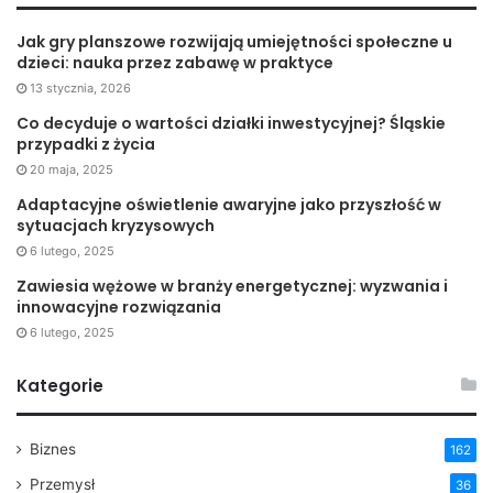
spełnią wszystkie potrzeby personelu i pacjentów,
Jak gry planszowe rozwijają umiejętności społeczne u
zapewniając im komfort, bezpieczeństwo i higienę na
dzieci: nauka przez zabawę w praktyce
najwyższym poziomie.
13 stycznia, 2026
Co decyduje o wartości działki inwestycyjnej? Śląskie
Sprawdź więcej informacji na
https://www.wykladziny-
przypadki z życia
warszawa.pl/wykladziny-do-szpitali-aptek-i-poradni
20 maja, 2025
Adaptacyjne oświetlenie awaryjne jako przyszłość w
sytuacjach kryzysowych
6 lutego, 2025
Zawiesia wężowe w branży energetycznej: wyzwania i
innowacyjne rozwiązania
6 lutego, 2025
Kategorie
Biznes
162
Przemysł
36