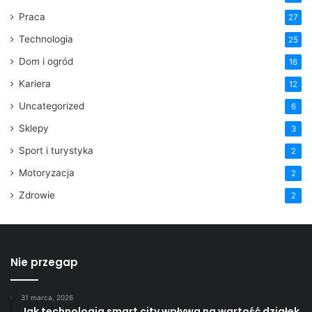
Praca
27
Technologia
25
Dom i ogród
16
Kariera
12
Uncategorized
6
Sklepy
3
Sport i turystyka
2
Motoryzacja
2
Zdrowie
2
Nie przegap
31 marca, 2026
Jak technologia smart city wpływa na wartość działek