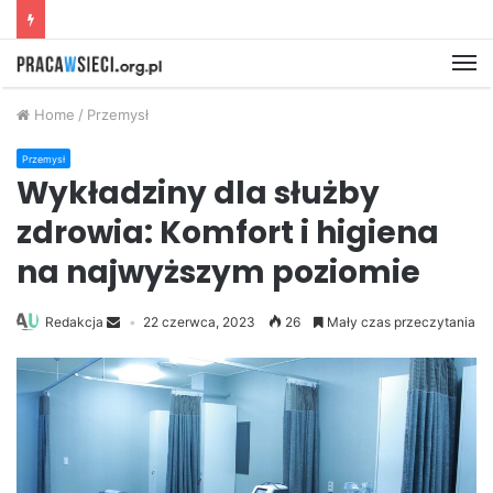
M
Home
/
Przemysł
Przemysł
Wykładziny dla służby
zdrowia: Komfort i higiena
na najwyższym poziomie
Redakcja
22 czerwca, 2023
26
Mały czas przeczytania