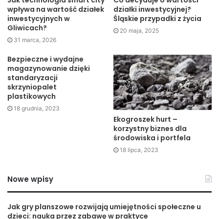
wpływa na wartość działek
działki inwestycyjnej?
Warto pomówić również chwilę o tym, dlaczego warto
inwestycyjnych w
Śląskie przypadki z życia
inwestować w kartony. Nie wszystko oczywiście musi być
Gliwicach?
20 maja, 2025
pakowane w kartony, ale najlepiej jakby było. Taka paczka
31 marca, 2026
wygląda na bardziej profesjonalną i jest lepiej
Bezpieczne i wydajne
zabezpieczony nasz towar.
magazynowanie dzięki
standaryzacji
skrzyniopalet
Inna kwestia dotyczy sprawnego wysyłania większych
plastikowych
ilości paczek. Kartony tekturowe mają przeważnie takie
18 grudnia, 2023
wymiary, aby dało się je łatwo ułożyć na palecie.
Ekogroszek hurt –
Zwiększając skalę działalności mamy więc łatwą
korzystny biznes dla
środowiska i portfela
sposobność do zwiększenia ilości wysyłek.
18 lipca, 2023
Nowe wpisy
Jak gry planszowe rozwijają umiejętności społeczne u
dzieci: nauka przez zabawę w praktyce