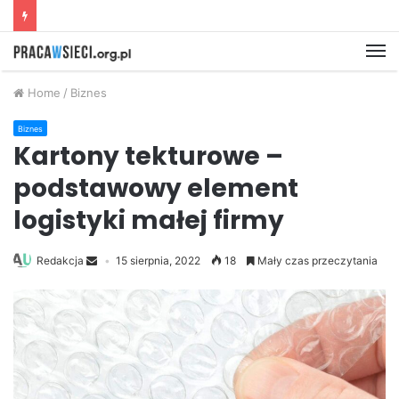
M
Home
/
Biznes
Biznes
Kartony tekturowe –
podstawowy element
logistyki małej firmy
Redakcja
15 sierpnia, 2022
18
Mały czas przeczytania