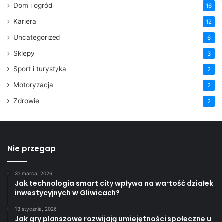
Dom i ogród
16
Kariera
12
Uncategorized
6
Sklepy
3
Sport i turystyka
2
Motoryzacja
2
Zdrowie
2
Nie przegap
31 marca, 2026
Jak technologia smart city wpływa na wartość działek
inwestycyjnych w Gliwicach?
13 stycznia, 2026
Jak gry planszowe rozwijają umiejętności społeczne u