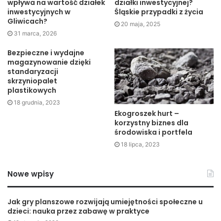
wpływa na wartość działek
działki inwestycyjnej?
we własnym domu, a także nie zabierać ze sobą aż tak
inwestycyjnych w
Śląskie przypadki z życia
Gliwicach?
dużych bagaży, jak byłoby w przypadku tradycyjnej
20 maja, 2025
31 marca, 2026
kwatery. Wiele rzeczy możemy przecież zostawić na
wyposażeniu mieszkania. To niezwykle wygodne i tanie
Bezpieczne i wydajne
rozwiązanie.
magazynowanie dzięki
standaryzacji
skrzyniopalet
plastikowych
18 grudnia, 2023
Ekogroszek hurt –
korzystny biznes dla
środowiska i portfela
18 lipca, 2023
Nowe wpisy
Jak gry planszowe rozwijają umiejętności społeczne u
dzieci: nauka przez zabawę w praktyce