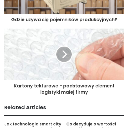
Apartament nad morzem
inwestycja w swój
Gdzie używa się pojemników produkcyjnych?
wypoczynek
Oczywiście nikt nie zabroni nam przebywania we własnym
apartamencie. Dlatego też, w terminie, gdy nie będziemy
go wynajmować turystom i wczasowiczom, warto samemu
skorzystać z darmowej miejscówki nad morzem. W ten
sposób po raz kolejny zaoszczędzimy niemałe (gdyż
wynajęcie pokoju lub mieszkania nad morzem w sezonie
wakacyjnym jest horrendalnie drogie) pieniądze. Z
Kartony tekturowe - podstawowy element
kupionego przez nas apartamentu mogliby korzystać
logistyki małej firmy
również inni członkowie rodziny lub nasi przyjaciele.
Kolejnym plusem korzystania na wakacjach ze swojego
Related Articles
własnego apartamentu jest wygoda i komfort. Mimo iż na
urlopie czy wakacjach, nadal pozostajemy u siebie.
Jak technologia smart city
Co decyduje o wartości
Możemy urządzić mieszkanie tak, by czuć się w nim, jak