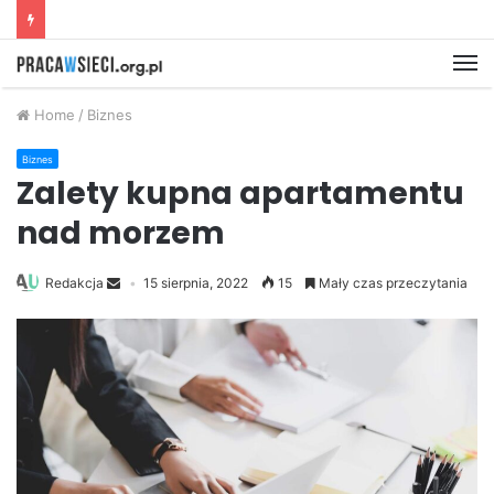
M
Home
/
Biznes
Biznes
Zalety kupna apartamentu
nad morzem
Redakcja
15 sierpnia, 2022
15
Mały czas przeczytania