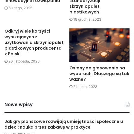
muszą mieć dodatkowo atest Narodowego Instytutu
innowacyjne rozwiązania
standaryzacji
skrzyniopalet
Zdrowia Publicznego (PZH). Palety przemysłu
6 lutego, 2025
plastikowych
spożywczego wykonane są najczęściej z najwyższej
18 grudnia, 2023
jakości materiałów polipropylenu lub polietylenu
Odkryj wiele korzyści
wyposażonego w specjalną powłokę neutralną przy
wynikających z
kontakcie z żywnością. Konstrukcja takich palet ma
użytkowania skrzyniopalet
również mniej zagięć i elementów wrębowych, co ułatwia
plastikowych producenta
z Polski.
mycie i czyszczenie.
20 listopada, 2023
Osłony do głosowania na
wyborach: Dlaczego są tak
ważne?
24 lipca, 2023
Nowe wpisy
Jak gry planszowe rozwijają umiejętności społeczne u
dzieci: nauka przez zabawę w praktyce