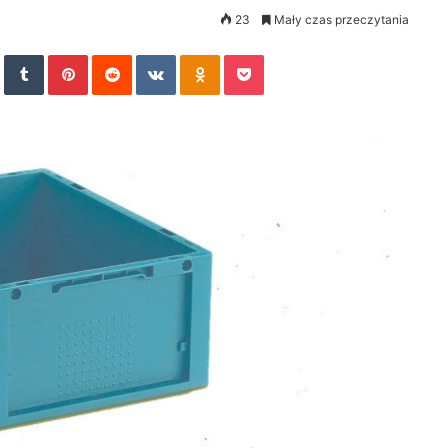
23
Mały czas przeczytania
In
StumbleUpon
Tumblr
Pinterest
Reddit
VKontakte
Odnoklassniki
Pocket