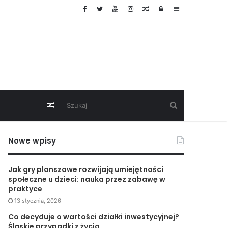
Random
Log
Sidebar
Article
In
Random
Article
Nowe wpisy
Jak gry planszowe rozwijają umiejętności
społeczne u dzieci: nauka przez zabawę w
praktyce
13 stycznia, 2026
Co decyduje o wartości działki inwestycyjnej?
Śląskie przypadki z życia