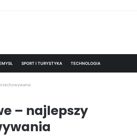
EMYSŁ
SPORT I TURYSTYKA
TECHNOLOGIA
 przechowywania
e – najlepszy
wywania