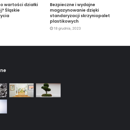
o wartości działki
Bezpieczne i wydajne
j? Śląskie
magazynowanie dzięki
życia
standaryzacji skrzyniopalet
plastikowych
18 grudnia, 2023
rne