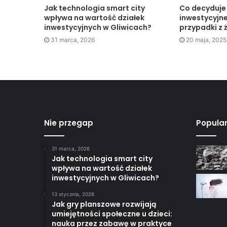
Jak technologia smart city
Co decyduje 
wpływa na wartość działek
inwestycyjne
inwestycyjnych w Gliwicach?
przypadki z 
31 marca, 2026
20 maja, 2025
Nie przegap
Popula
31 marca, 2026
Jak technologia smart city
wpływa na wartość działek
inwestycyjnych w Gliwicach?
13 stycznia, 2026
Jak gry planszowe rozwijają
umiejętności społeczne u dzieci:
nauka przez zabawę w praktyce