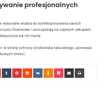
żywanie profesjonalnych
nie wykonane wiadra do konfekcjonowania swoich
rzyści finansowe i oszczędzają na częstych zakupach.
dopuszcza się ich mycie.
on w stronę ochrony środowiska naturalnego, ponieważ
ikowych śmieci.
In
StumbleUpon
Tumblr
Pinterest
Reddit
VKontakte
Odnoklassniki
Pocket
Share via Email
Print