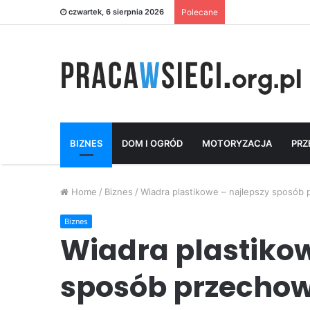
czwartek, 6 sierpnia 2026
Polecane
BIZNES
DOM I OGRÓD
MOTORYZACJA
PRZ
Home
/
Biznes
/
Wiadra plastikowe – najlepszy sposób
Biznes
Wiadra plastikow
sposób przecho