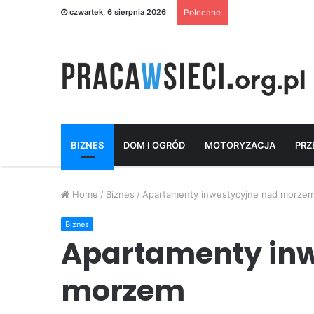
czwartek, 6 sierpnia 2026
Polecane
BIZNES
DOM I OGRÓD
MOTORYZACJA
PRZ
Home
/
Biznes
/
Apartamenty inwestycyjne nad morze
Biznes
Apartamenty inw
morzem