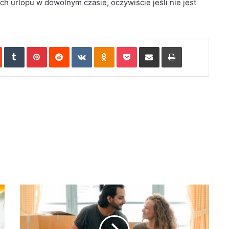
 urlopu w dowolnym czasie, oczywiście jeśli nie jest
In
StumbleUpon
Tumblr
Pinterest
Reddit
VKontakte
Odnoklassniki
Pocket
Share via Email
Print