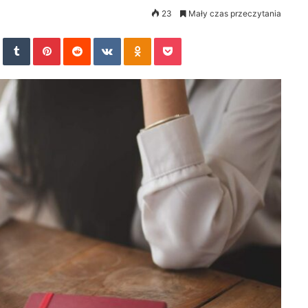
23
Mały czas przeczytania
In
StumbleUpon
Tumblr
Pinterest
Reddit
VKontakte
Odnoklassniki
Pocket