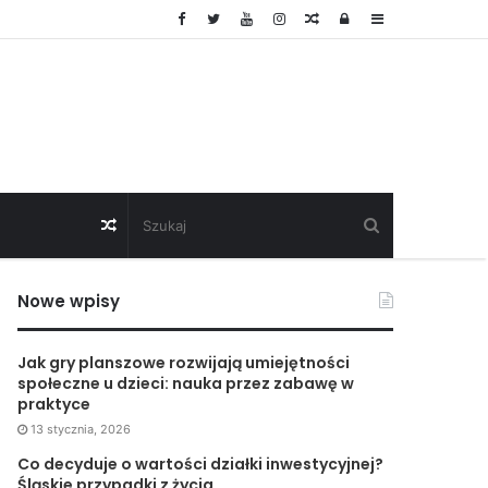
Random
Log
Sidebar
Article
In
Random
Article
Nowe wpisy
Jak gry planszowe rozwijają umiejętności
społeczne u dzieci: nauka przez zabawę w
praktyce
13 stycznia, 2026
Co decyduje o wartości działki inwestycyjnej?
Śląskie przypadki z życia