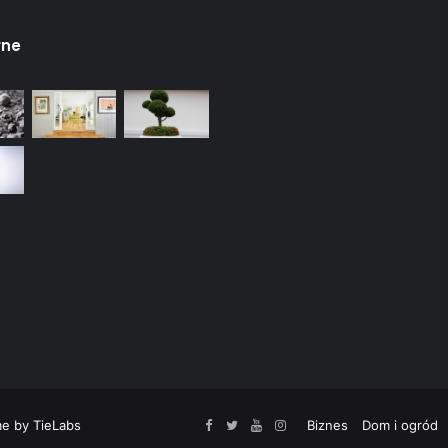
rne
e by TieLabs
Biznes
Dom i ogród