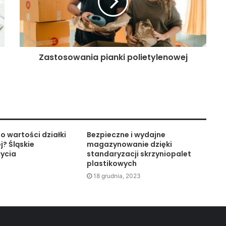
Zastosowania pianki polietylenowej
o wartości działki
Bezpieczne i wydajne
j? Śląskie
magazynowanie dzięki
życia
standaryzacji skrzyniopalet
plastikowych
18 grudnia, 2023