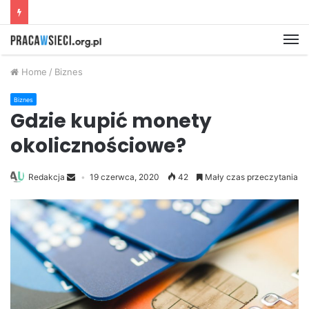
M
Home
/
Biznes
Biznes
Gdzie kupić monety
okolicznościowe?
Redakcja
19 czerwca, 2020
42
Mały czas przeczytania