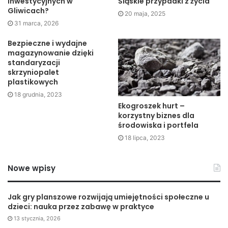
inwestycyjnych w
Śląskie przypadki z życia
Gliwicach?
jasne warunki współpracy. Dobrze jest również skorzystać
20 maja, 2025
31 marca, 2026
z rekomendacji znajomych. Nie zaszkodzi także sprawdzić
opinii znajdujących się w sieci. Trwa to zaledwie kilka
Bezpieczne i wydajne
minut.
magazynowanie dzięki
standaryzacji
skrzyniopalet
Wybierając
sklep numizmatyczny
online dobrze jest
plastikowych
sprawdzić, czy posiada on również siedzibę stacjonarną.
18 grudnia, 2023
Liczy się to, aby oferowane towary zostały opisane
Ekogroszek hurt –
korzystny biznes dla
możliwie najdokładniej. Ponadto każdy klient powinien
środowiska i portfela
mieć prawo do zwrotu zamówienia w określonym czasie.
18 lipca, 2023
Nowe wpisy
Jak gry planszowe rozwijają umiejętności społeczne u
dzieci: nauka przez zabawę w praktyce
13 stycznia, 2026