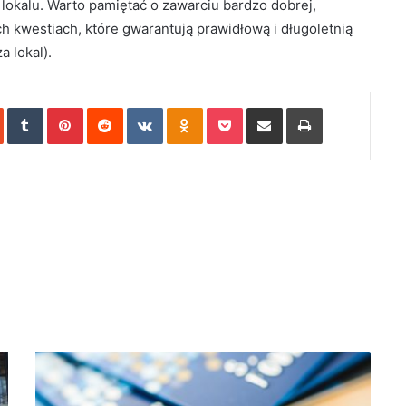
okalu. Warto pamiętać o zawarciu bardzo dobrej,
h kwestiach, które gwarantują prawidłową i długoletnią
a lokal).
In
StumbleUpon
Tumblr
Pinterest
Reddit
VKontakte
Odnoklassniki
Pocket
Share via Email
Print