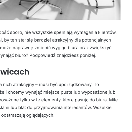
dość sporo, nie wszystkie spełniają wymagania klientów.
 by ten stał się bardziej atrakcyjny dla potencjalnych
y może naprawdę zmienić wygląd biura oraz zwiększyć
 wynająć biuro? Podpowiedź znajdziesz poniżej.
owicach
a nich atrakcyjny – musi być uporządkowany. To
eżeli chcemy wynająć miejsce puste lub wyposażone już
osażone tylko w te elementy, które pasują do biura. Mile
esłami lub blat do przyjmowania interesantów. Wszelkie
 odstraszają oglądających.