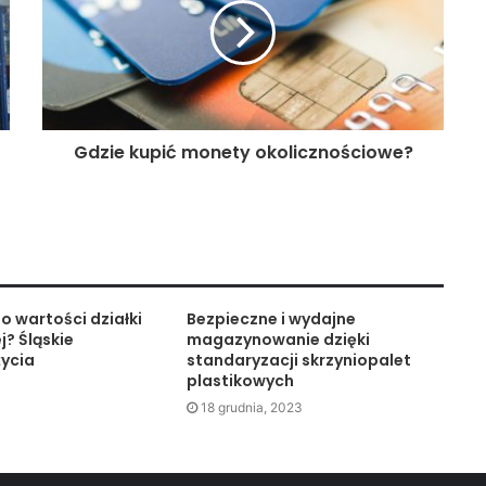
Gdzie kupić monety okolicznościowe?
o wartości działki
Bezpieczne i wydajne
j? Śląskie
magazynowanie dzięki
życia
standaryzacji skrzyniopalet
plastikowych
18 grudnia, 2023