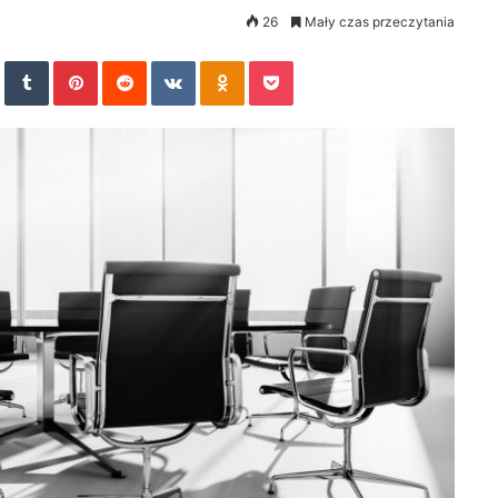
26
Mały czas przeczytania
In
StumbleUpon
Tumblr
Pinterest
Reddit
VKontakte
Odnoklassniki
Pocket