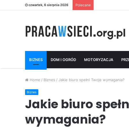
czwartek, 6 sierpnia 2026
Polecane
BIZNES
DOM I OGRÓD
MOTORYZACJA
PRZ
Home
/
Biznes
/
Jakie biuro spełni Twoje wymagania?
Biznes
Jakie biuro spełn
wymagania?