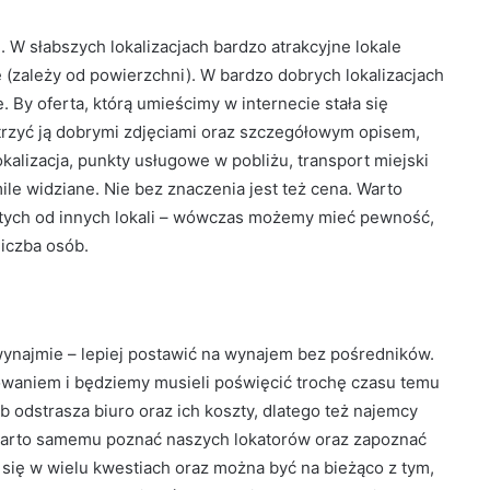
. W słabszych lokalizacjach bardzo atrakcyjne lokale
 (zależy od powierzchni). W bardzo dobrych lokalizacjach
. By oferta, którą umieścimy w internecie stała się
atrzyć ją dobrymi zdjęciami oraz szczegółowym opisem,
okalizacja, punkty usługowe w pobliżu, transport miejski
ile widziane. Nie bez znaczenia jest też cena. Warto
łotych od innych lokali – wówczas możemy mieć pewność,
liczba osób.
ynajmie – lepiej postawić na wynajem bez pośredników.
owaniem i będziemy musieli poświęcić trochę czasu temu
 odstrasza biuro oraz ich koszty, dlatego też najemcy
 warto samemu poznać naszych lokatorów oraz zapoznać
ać się w wielu kwestiach oraz można być na bieżąco z tym,