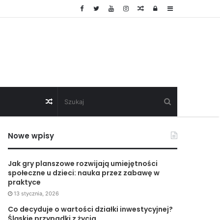
Random
Log
Sidebar
Article
In
Random
Article
Nowe wpisy
Jak gry planszowe rozwijają umiejętności
społeczne u dzieci: nauka przez zabawę w
praktyce
13 stycznia, 2026
Co decyduje o wartości działki inwestycyjnej?
Śląskie przypadki z życia