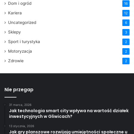
Dom i ogród
16
Kariera
12
Uncategorized
6
Sklepy
3
Sport i turystyka
2
Motoryzacja
2
Zdrowie
2
Nie przegap
31 marca, 2026
Jak technologia smart city wpływa na wartość działek
inwestycyjnych w Gliwicach?
13 stycznia, 2026
Jak gry planszowe rozwijają umiejętności społeczne u