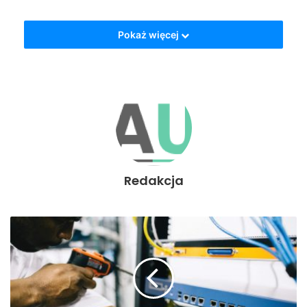
Należy również mieć na uwadze fakt, że część gości
Pokaż więcej
informuje o rezygnacji z udziału z wesela na kilka dni
przed uroczystością. Warto także wiedzieć, jaka liczba
gości weselnych będzie dysponowała własnym
samochodem.
Dlaczego zalecane jest
wynajęcie z wyprzedzeniem?
Redakcja
Koniecznie trzeba zdawać sobie sprawę, że można podjąć
decyzję o wynajmie omawianego autokaru w momencie
ustalenia daty ślubu. Zalecane jest oczywiście
uwzględnienie liczby gości, a także miejsca, w którym
ostatecznie odbędzie się uroczystość.
Godny uwagi jest fakt, że rezerwacja z wyprzedzeniem