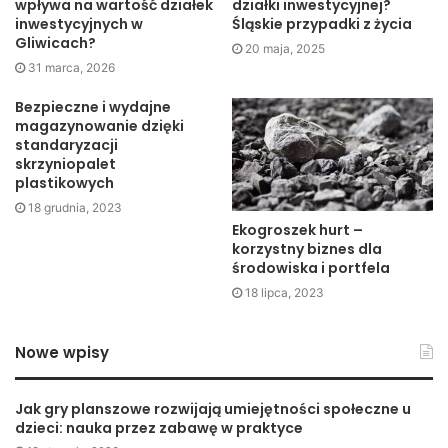
wpływa na wartość działek
działki inwestycyjnej?
inwestycyjnych w
Śląskie przypadki z życia
Gliwicach?
Ponadto osoby, które korzystają z firmy zewnętrznej
20 maja, 2025
31 marca, 2026
pomagającej w przygotowaniu całej uroczystości, powinny
poinformować ją o omawianym fakcie. Bardzo często
Bezpieczne i wydajne
magazynowanie dzięki
pracownicy mają świetne pomysły na to, w jaki sposób
standaryzacji
można będzie wzbogacić weselny przejazd. Doskonałą
skrzyniopalet
opcją może być autobus imprezowy. Wtedy goście będą
plastikowych
mieli możliwość zintegrowania się ze sobą jeszcze przed
18 grudnia, 2023
Ekogroszek hurt –
weselem.
korzystny biznes dla
środowiska i portfela
18 lipca, 2023
Nowe wpisy
Jak gry planszowe rozwijają umiejętności społeczne u
dzieci: nauka przez zabawę w praktyce