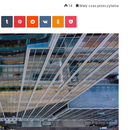
14
Mały czas przeczytania
In
StumbleUpon
Tumblr
Pinterest
Reddit
VKontakte
Odnoklassniki
Pocket