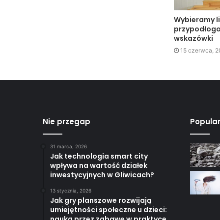
Wybieramy l
przypodłogo
wskazówki
15 czerwca, 
Nie przegap
Popula
31 marca, 2026
Jak technologia smart city
wpływa na wartość działek
inwestycyjnych w Gliwicach?
13 stycznia, 2026
Jak gry planszowe rozwijają
umiejętności społeczne u dzieci:
nauka przez zabawę w praktyce