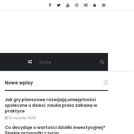
Random
Log
Sidebar
Article
In
Random
Article
Nowe wpisy
Jak gry planszowe rozwijają umiejętności
społeczne u dzieci: nauka przez zabawę w
praktyce
13 stycznia, 2026
Co decyduje o wartości działki inwestycyjnej?
Śląskie przypadki z życia