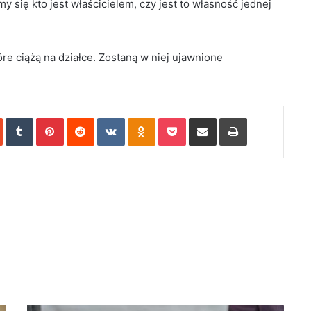
 się kto jest właścicielem, czy jest to własność jednej
re ciążą na działce. Zostaną w niej ujawnione
In
StumbleUpon
Tumblr
Pinterest
Reddit
VKontakte
Odnoklassniki
Pocket
Share via Email
Print