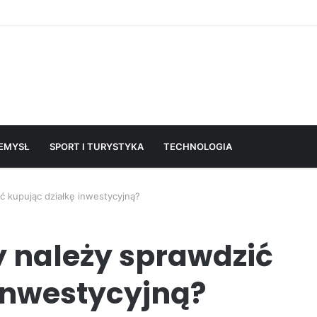
EMYSŁ
SPORT I TURYSTYKA
TECHNOLOGIA
ć kupując działkę inwestycyjną?
 należy sprawdzić
inwestycyjną?