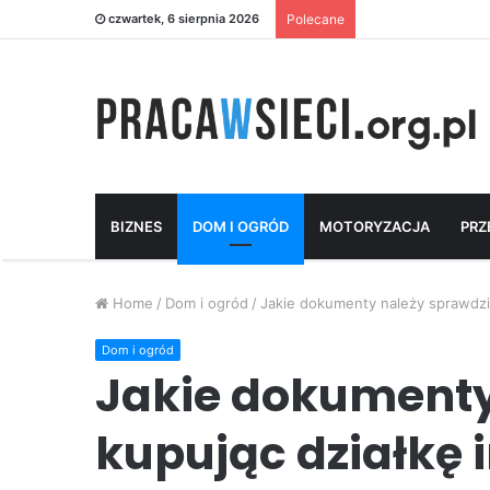
czwartek, 6 sierpnia 2026
Polecane
BIZNES
DOM I OGRÓD
MOTORYZACJA
PRZ
Home
/
Dom i ogród
/
Jakie dokumenty należy sprawdzi
Dom i ogród
Jakie dokumenty
kupując działkę 