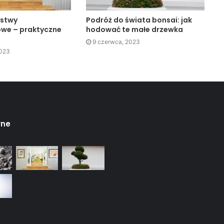
istwy
Podróż do świata bonsai: jak
we – praktyczne
hodować te małe drzewka
9 czerwca, 2023
2023
rne