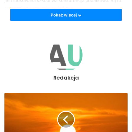
jest stosowana szkodliwa konkurencja podatkowa. Są to
potocznie zwane: raje podatkowe.
Pokaż więcej
Wchodzenie w jakiekolwiek powiązania ze spółkami o
niewiadomym pochodzeniu bywa bardzo szkodliwe dla
krajowych przedsiębiorstw. Samo pojęcie i używanie cen
transferowych to wciąż bardzo duża zagadka dla
niektórych przedsiębiorców. Dlatego też dobrze jest
prowadzić współpracę ze znaną sobie spółką oraz
prowadzić dokładną dokumentację takiego powiązania.
Redakcja
Stąpanie po kruchym lodzie
Oczywiście nie w każdym przypadku współpraca pomiędzy
podmiotami powiązanymi i ustalanie pomiędzy nimi cen
transferowych niesie ze sobą od razu jakiekolwiek ryzyko.
Jednak mierzenie się z tym zagadnieniem samodzielnie i
bez żadnego doświadczenia może czasami przynieść