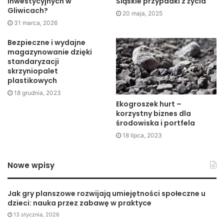
inwestycyjnych w
Śląskie przypadki z życia
zyskach i stratach i wykazują jeden podatek dochodowy. W
Gliwicach?
20 maja, 2025
drugim przypadku jednostki niepowiązane to takie, które
31 marca, 2026
nie mają ze sobą nic wspólnego.
Bezpieczne i wydajne
magazynowanie dzięki
Podmioty powiązane ustalają miedzy sobą ceny za dane
standaryzacji
towary czy usługi. Taka swoboda w wielu wypadkach
skrzyniopalet
pozwala na manipulowanie wartościami podatku
plastikowych
dochodowego.
18 grudnia, 2023
Ekogroszek hurt –
korzystny biznes dla
Artykuł powstał we współpracy ze specjalistami z firmy
środowiska i portfela
GLC
.
18 lipca, 2023
Nowe wpisy
Jak gry planszowe rozwijają umiejętności społeczne u
dzieci: nauka przez zabawę w praktyce
13 stycznia, 2026