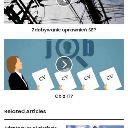
audytu sprawozdań
finansowych?
Warto wiedzieć, że omawiane badanie audytu sprawozdań
Zdobywanie uprawnień SEP
finansowych składa się z dwóch etapów. Pierwszym z nich
są prace wstępne, do których koniecznie należy zaliczyć
określenie prawidłowości, a także wiarygodności
wszystkich stosowanych procedur.
Z kolei w drugim etapie trzeba wymienić prace zasadnicze.
Polegają one bowiem na sprawdzeniu prawidłowości
wyceny nie tylko aktywów, ale również pasywów czy
zbadaniem sprawozdań finansowych. Koniecznie jest
Co z IT?
bardzo dokładne uwzględnienie kryteriów kompletności i
realności.
Related Articles
Ponadto audytorzy muszą udzielić porad dotyczących
Adaptacyjne oświetlenie