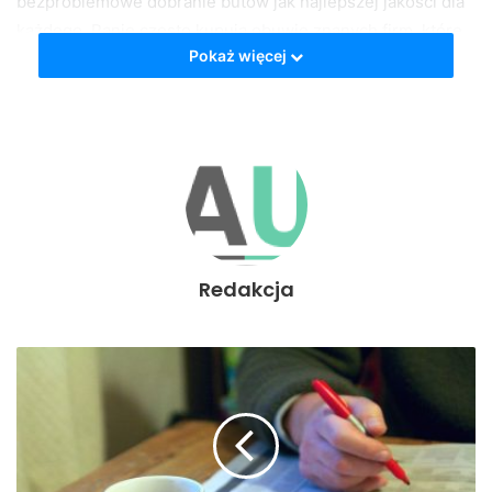
bezproblemowe dobranie butów jak najlepszej jakości dla
każdego. Panie często kupują obuwie znanych firm, które
Pokaż więcej
są przez nie sprawdzone i uważają je za najbardziej
odpowiednie dla siebie. Oczywiście nie bez znaczenie
pozostaje jakość materiałów, które zostały użyte do
produkcji obuwia jak również jak najwyższa jakość samego
wykonania produktu. Znane marki cieszą się popularnością
między innymi z tego powodu, iż zapewniają kobietom
dostęp do butów, które pod tym względem spełniają ich
wszystkie oczekiwania.
Redakcja
Sklep firmowy czy ogólny
Gdy chodzi o
sklep internetowy z damskim obuwiem
, panie
mogą wybierać spośród bardzo dużej ich ilości. Niezwykle
dużą część stanowią obecnie sklepy firmowe, które oferują
wyłącznie produkty wskazanego producenta. Nie oznacza
to, iż obuwia tych firm nie można znaleźć w innych