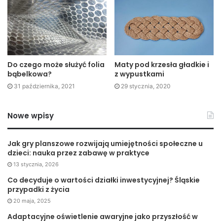
sprawiają, że za buty kupowane online często płaci się
znacznie mniej niż w sklepach stacjonarnych. Ponadto
wiele z nich oferuje bezproblemowy dostęp do całej gamy
rozmiarów, co nie zawsze jest możliwe w tradycyjnych
sklepach. Zainteresowanie sklepami internetowymi jest z
Do czego może służyć folia
Maty pod krzesła gładkie i
każdym rokiem coraz większe, co przyczynia się do
bąbelkowa?
z wypustkami
powstawania nowych miejsc tego typu. Zwiększająca się
31 października, 2021
29 stycznia, 2020
konkurencja jest dobra przede wszystkim dla klientów,
mogą liczyć bowiem nie tylko na coraz bardziej atrakcyjne
Nowe wpisy
ceny, ale również na coraz szerszy wybór, oferowany
przez sklepy online.
Jak gry planszowe rozwijają umiejętności społeczne u
dzieci: nauka przez zabawę w praktyce
13 stycznia, 2026
Co decyduje o wartości działki inwestycyjnej? Śląskie
przypadki z życia
20 maja, 2025
Adaptacyjne oświetlenie awaryjne jako przyszłość w